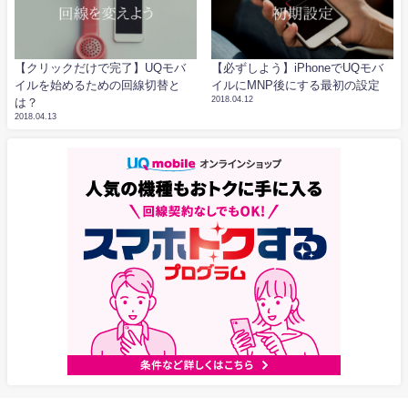
【クリックだけで完了】UQモバ
【必ずしよう】iPhoneでUQモバ
イルを始めるための回線切替と
イルにMNP後にする最初の設定
2018.04.12
は？
2018.04.13