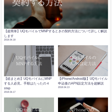
【超簡単】UQモバイルでMNPするときの契約方法について詳しく解説
します
2018.04.18
【総まとめ】UQモバイルにMNP
【iPhone/Android版】UQモバイル
する人必見。手順はたったの４
申込後のAPN設定方法を超解説
2018.04.13
step
2018.04.17