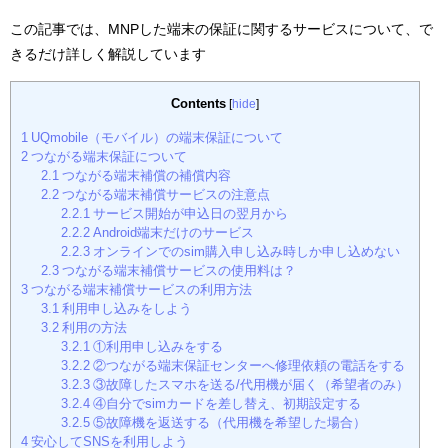
この記事では、MNPした端末の保証に関するサービスについて、で
きるだけ詳しく解説しています
Contents
[
hide
]
1
UQmobile（モバイル）の端末保証について
2
つながる端末保証について
2.1
つながる端末補償の補償内容
2.2
つながる端末補償サービスの注意点
2.2.1
サービス開始が申込日の翌月から
2.2.2
Android端末だけのサービス
2.2.3
オンラインでのsim購入申し込み時しか申し込めない
2.3
つながる端末補償サービスの使用料は？
3
つながる端末補償サービスの利用方法
3.1
利用申し込みをしよう
3.2
利用の方法
3.2.1
①利用申し込みをする
3.2.2
②つながる端末保証センターへ修理依頼の電話をする
3.2.3
③故障したスマホを送る/代用機が届く（希望者のみ）
3.2.4
④自分でsimカードを差し替え、初期設定する
3.2.5
⑤故障機を返送する（代用機を希望した場合）
4
安心してSNSを利用しよう