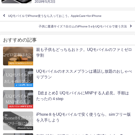
2018年5月2日
UQモバイルでiPhone使うなら入っておこう。AppleCare+for iPhone
子供に最適サイズ？白ロムのiPhone５sをUQモバイルで使う方法
おすすめの記事
親も子供もどっちもおトク。UQモバイルのファミゼロ
学割
UQモバイルのキャンペーン
UQモバイルのオススメプランは通話し放題のおしゃべ
りプラン
よくある問い合わせ
【総まとめ】UQモバイルにMNPする人必見。手順は
たったの４step
UQモバイルへMNPする方法
iPhone８をUQモバイルで安く使うなら、simフリー版
を入手しよう
iPhone８/８plus