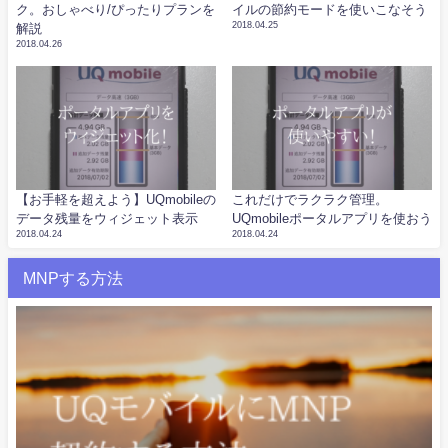
ク。おしゃべり/ぴったりプランを
イルの節約モードを使いこなそう
2018.04.25
解説
2018.04.26
【お手軽を超えよう】UQmobileの
これだけでラクラク管理。
データ残量をウィジェット表示
UQmobileポータルアプリを使おう
2018.04.24
2018.04.24
MNPする方法