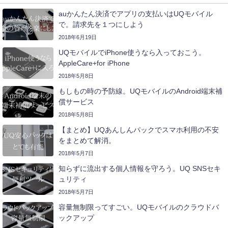
auかんたん決済でアプリの支払いはUQモバイル
で。請求先を１つにしよう
2018年6月19日
UQモバイルでiPhone使うなら入っておこう。
AppleCare+for iPhone
2018年5月8日
もしもの時の予防線。UQモバイルのAndroid端末補
償サービス
2018年5月8日
【まとめ】UQあんしんパックでスマホ利用の不安
をまとめて解消。
2018年5月7日
知らずに流出する個人情報を守ろう。UQ SNSセキ
ュリティ
2018年5月7日
容量無制限ってすごい。UQモバイルのクラウドバ
ックアップ