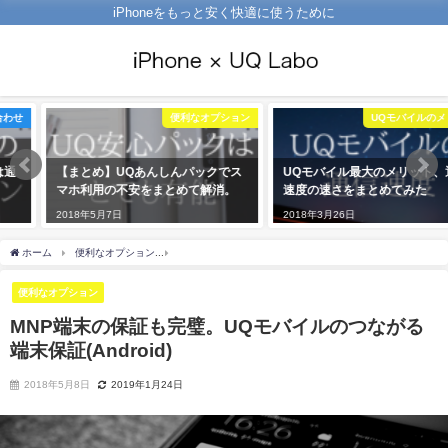
iPhoneをもっと安く快適に使うために
便利なオプション
UQモバイルのメリット
【まとめ】UQあんしんパックでス
UQモバイル最大のメリット、通信
マホ利用の不安をまとめて解消。
速度の速さをまとめてみた
2018年5月7日
2018年3月26日
ホーム
便利なオプション
MNP端末の保証も完璧。UQモバイルのつながる端末保証(Andr
便利なオプション
MNP端末の保証も完璧。UQモバイルのつながる
端末保証(Android)
2018年5月8日
2019年1月24日