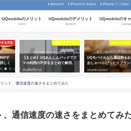
iphoneX
iPhone８/８plus
iPhone７/７plus
UQmobileのメリット
UQmobileのデメリット
UQmobileの
merit
demerit
campa
Pする方法
便利なオプション
UQモバイル
NPす
【まとめ】UQあんしんパックでス
UQモバイルなら通話料も
詳しく
マホ利用の不安をまとめて解消。
おしゃべり/ぴったりプラン
2018年5月7日
2018年4月26日
メリット、通信速度の速さをまとめてみた
ト、通信速度の速さをまとめてみ