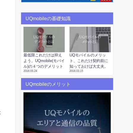
UQmobileの基礎知識
最低限これだけは抑え
UQモバイルのメリッ
よう。UQmobile(モバイ
ト、これだけ契約前に
ル)の４つのデメリット
知っておけば大丈夫。
2018.03.24
2018.03.15
UQmobileのメリット
は