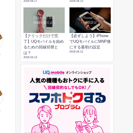
2018.04.17
2018.04.13
【クリックだけで完
【必ずしよう】iPhone
了】UQモバイルを始め
でUQモバイルにMNP後
るための回線切替と
にする最初の設定
2018.04.12
は？
ん
2018.04.13
ん