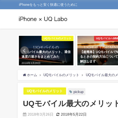
iPhoneをもっと安く快適に使うために
Qの基礎知識
UQモバイルのメリット
UQモバイルへMN
、これだけ
UQモバイル最大のメリット、通信
【超簡単】UQモバイルでM
丈夫。
速度の速さをまとめてみた
るときの契約方法について
解説します
2018年3月26日
2018年4月18日
ホーム
UQモバイルのメリット
UQモバイル最大の
UQモバイルのメリット
pickup
UQモバイル最大のメリッ
2018年3月26日
2018年5月22日