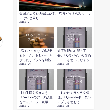
全国どこでも快適に通信。UQモバイルの対応エリ
アはauと同じ
2018.04.27
UQモバイルなら通話料
速度制限の心配も不
ん
もおトク。おしゃべり/
要。UQモバイルの節約
ぴったりプランを解説
モードを使いこなそう
2018.04.26
2018.04.25
【お手軽を超えよう】
これだけでラクラク管
UQmobileのデータ残量
理。UQmobileポータル
をウィジェット表示
アプリを使おう
2018.04.24
2018.04.24