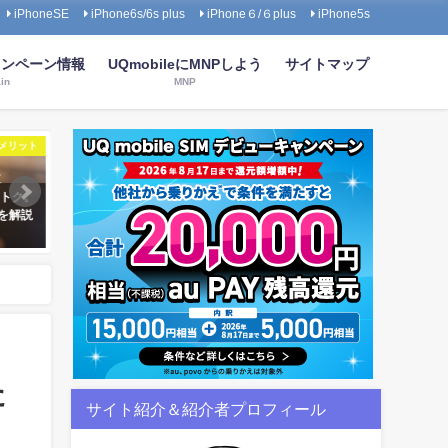
iPhoneSE
iPhone6s/6s plus
iPhone６/６plus
iPhone5s
キャンペーン情報
UQmobileにMNPしよう
サイトマップ
in
MNP
のメリット
UQモバイルのキャンペーン
便利なオ
おトク。
【2019年2月版】今月開催中のUQ
【まとめ】リアルもネット
を解説
モバイルキャンペーンまとめ
心。UQモバイルの家族みま
ック
2018年4月21日
2018年5月1日
た
サイト紹介＆紹介者プロフィール