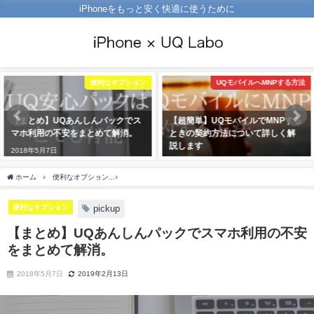
iPhoneをもっと安く快適に使うために
UQモバイルへMNPする方法
UQの基礎知識
【超簡単】UQモバイルでMNPする
UQモバイルのメリット、これだけ
ときの契約方法について詳しく解
契約前に知っておけば大丈夫。
説します
2018年3月15日
2018年4月18日
ホーム
便利なオプション
【まとめ】UQあんしんパックでスマホ利用の不安をまとめ
便利なオプション
pickup
【まとめ】UQあんしんパックでスマホ利用の不安
をまとめて解消。
2018年5月7日
2019年2月13日