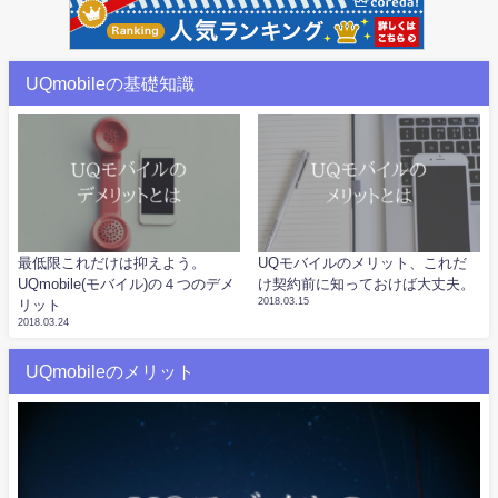
UQmobileの基礎知識
最低限これだけは抑えよう。
UQモバイルのメリット、これだ
UQmobile(モバイル)の４つのデメ
け契約前に知っておけば大丈夫。
2018.03.15
リット
2018.03.24
UQmobileのメリット