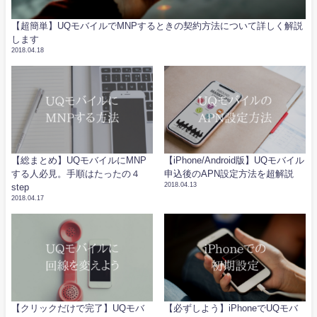
【超簡単】UQモバイルでMNPするときの契約方法について詳しく解説
します
2018.04.18
【総まとめ】UQモバイルにMNP
【iPhone/Android版】UQモバイル
する人必見。手順はたったの４
申込後のAPN設定方法を超解説
2018.04.13
step
2018.04.17
【クリックだけで完了】UQモバ
【必ずしよう】iPhoneでUQモバ