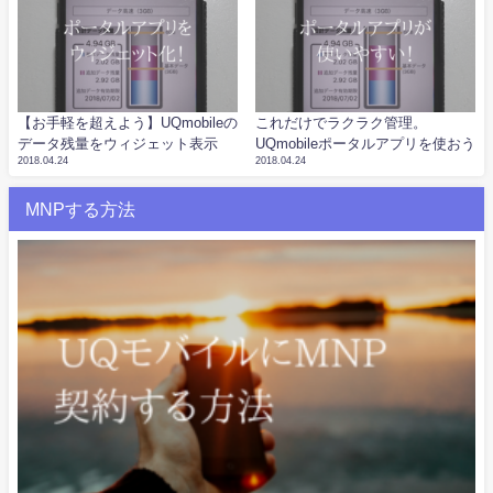
【お手軽を超えよう】UQmobileの
これだけでラクラク管理。
データ残量をウィジェット表示
UQmobileポータルアプリを使おう
2018.04.24
2018.04.24
MNPする方法