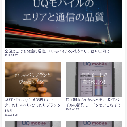
全国どこでも快適に通信。UQモバイルの対応エリアはauと同じ
2018.04.27
UQモバイルなら通話料もおト
速度制限の心配も不要。UQモバ
ク。おしゃべり/ぴったりプランを
イルの節約モードを使いこなそう
2018.04.25
解説
2018.04.26