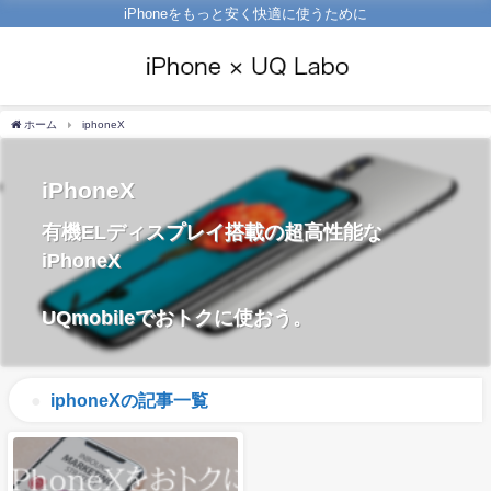
iPhoneをもっと安く快適に使うために
ホーム
iphoneX
iPhoneX
有機ELディスプレイ搭載の超高性能な
iPhoneX
UQmobileでおトクに使おう。
iphoneXの記事一覧