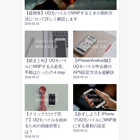
【超簡単】UQモバイルでMNPするときの契約方
法について詳しく解説します
2018.04.18
【総まとめ】UQモバイ
【iPhone/Android版】
ルにMNPする人必見。
UQモバイル申込後の
手順はたったの４step
APN設定方法を超解説
2018.04.17
2018.04.13
【クリックだけで完
【必ずしよう】iPhone
了】UQモバイルを始め
でUQモバイルにMNP後
るための回線切替と
にする最初の設定
2018.04.12
は？
2018.04.13