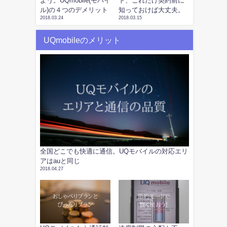
よう。UQmobile(モバイ
ト、これだけ契約前に
ル)の４つのデメリット
知っておけば大丈夫。
2018.03.24
2018.03.15
UQmobileのメリット
全国どこでも快適に通信。UQモバイルの対応エリ
アはauと同じ
2018.04.27