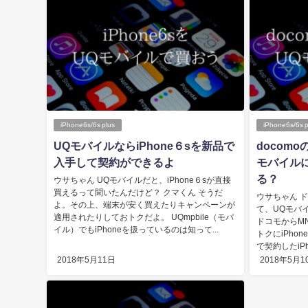
iPhone6s/6s plus
iPhone6s/6s p
UQモバイルならiPhone６sを新品で
docomo
入手して契約ができるよ
モバイル
る？
ウサちゃん UQモバイルだと、iPhone６sが直接
買えるって聞いたんだけど？ クマくん そうだ
ウサちゃん ド
よ。その上、端末が安く買えたりキャンペーンが
て、UQモバ
適用されたりしておトクだよ。 UQmpbile（モバ
ドコモからM
イル）でもiPhoneを扱っているのは知って...
トクにiPho
で契約したiPh
2018年5月11日
2018年5月1