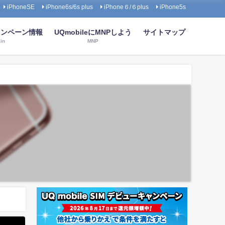
iPhoneSE
iPhone6s/6s plus
iPhone６/６plus
iPhone5s
キャンペーン情報
UQmobileにMNPしよう
サイトマップ
in
MNP