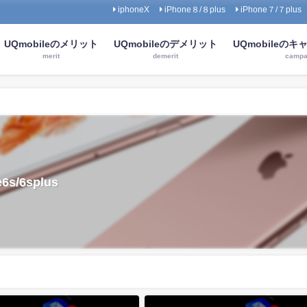
iphoneX
iPhone８/８plus
iPhone７/７plus
UQmobileのメリット
UQmobileのデメリット
UQmobileの
merit
demerit
campa
/6splus