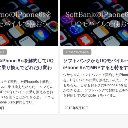
lus
iPhone6s/6s plus
のiPhone６sを解約してUQ
ソフトバンクからUQモバイル
に乗り換えでどれだけ変わ
iPhone６sでMNPすると特を
ウサちゃん ソフトバンクで契約したiPhone
を、UQモバイルに乗り換えたいんだ。 ク
コモで契約したiPhone6sを解約し
もちろん。しかもおトクにiPhone６sを
イルに乗り換えたいんだ。 クマくん
ができるよ。 ソフトバンクで契約したiPho
NPでUQモバイルに乗り換えるとお
を解約してUQmpbile（モバイル...
ne６sを使うことができるよ。 ドコモ
one６sを解約してU...
0日
2018年5月10日