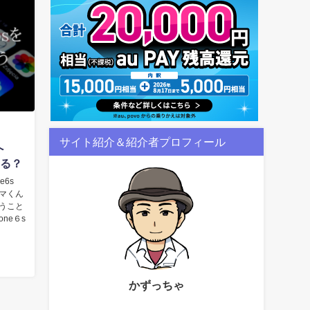
サイト紹介＆紹介者プロフィール
へ
する？
6s
マくん
使うこと
ne６s
かずっちゃ