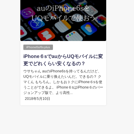
iPhone6s/6s plus
iPhone６sでauからUQモバイルに変
更でどれくらい安くなるの？
ウサちゃん auのiPhone6sを持ってるんだけど、
UQモバイルに乗り換えたいんだ。できるの？ ク
マくん もちろん。しかもおトクにiPhone６sを使
うことができるよ。 iPhone６sはiPhone６のバー
ジョンアップ版で、より高性...
2018年5月10日