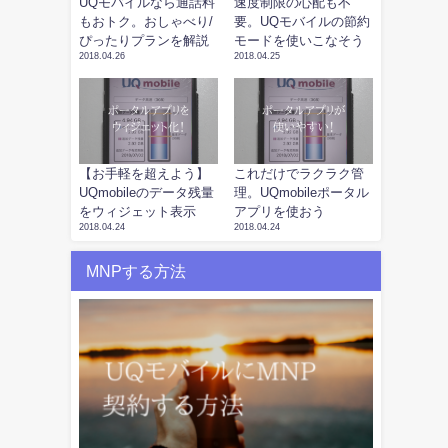
UQモバイルなら通話料
速度制限の心配も不
もおトク。おしゃべり/
要。UQモバイルの節約
ぴったりプランを解説
モードを使いこなそう
2018.04.26
2018.04.25
【お手軽を超えよう】
これだけでラクラク管
UQmobileのデータ残量
理。UQmobileポータル
をウィジェット表示
アプリを使おう
2018.04.24
2018.04.24
MNPする方法