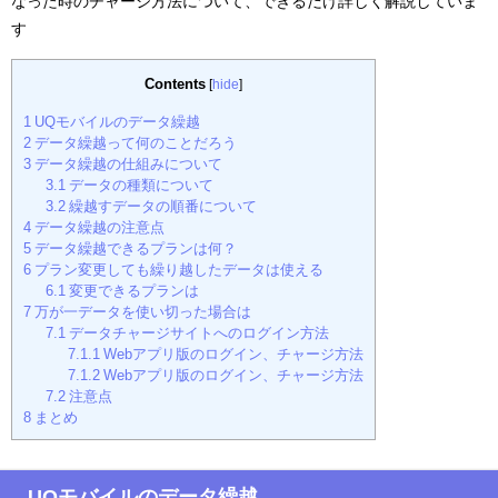
なった時のチャージ方法について、できるだけ詳しく解説していま
す
Contents
[
hide
]
1
UQモバイルのデータ繰越
2
データ繰越って何のことだろう
3
データ繰越の仕組みについて
3.1
データの種類について
3.2
繰越すデータの順番について
4
データ繰越の注意点
5
データ繰越できるプランは何？
6
プラン変更しても繰り越したデータは使える
6.1
変更できるプランは
7
万が一データを使い切った場合は
7.1
データチャージサイトへのログイン方法
7.1.1
Webアプリ版のログイン、チャージ方法
7.1.2
Webアプリ版のログイン、チャージ方法
7.2
注意点
8
まとめ
UQモバイルのデータ繰越