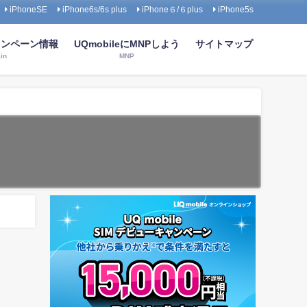
iPhoneSE
iPhone6s/6s plus
iPhone６/６plus
iPhone5s
キャンペーン情報
UQmobileにMNPしよう
サイトマップ
in
MNP