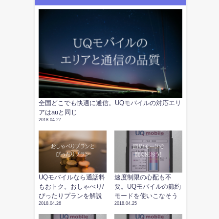
全国どこでも快適に通信。UQモバイルの対応エリ
アはauと同じ
2018.04.27
UQモバイルなら通話料
速度制限の心配も不
もおトク。おしゃべり/
要。UQモバイルの節約
ぴったりプランを解説
モードを使いこなそう
2018.04.26
2018.04.25