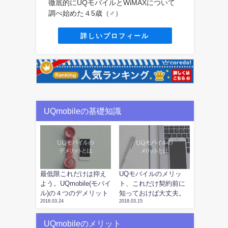
徹底的にUQモバイルとWiMAXについて
調べ始めた４5歳（♂）
詳しいプロフィール
UQmobileの基礎知識
最低限これだけは抑え
UQモバイルのメリッ
よう。UQmobile(モバイ
ト、これだけ契約前に
ル)の４つのデメリット
知っておけば大丈夫。
2018.03.24
2018.03.15
UQmobileのメリット