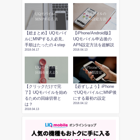
【総まとめ】UQモバイ
【iPhone/Android版】
ルにMNPする人必見。
UQモバイル申込後の
手順はたったの４step
APN設定方法を超解説
2018.04.17
2018.04.13
【クリックだけで完
【必ずしよう】iPhone
了】UQモバイルを始め
でUQモバイルにMNP後
るための回線切替と
にする最初の設定
2018.04.12
は？
2018.04.13