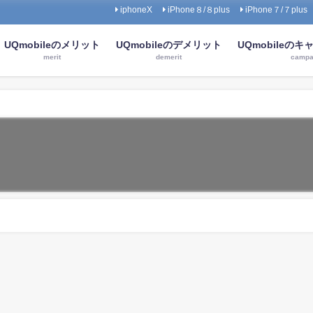
iphoneX
iPhone８/８plus
iPhone７/７plus
UQmobileのメリット
UQmobileのデメリット
UQmobileの
merit
demerit
campa