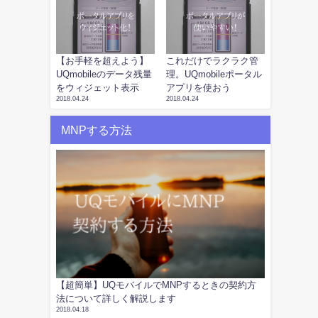
【お手軽を超えよう】
これだけでラクラク管
UQmobileのデータ残量
理。UQmobileポータル
をウィジェット表示
アプリを使おう
2018.04.24
2018.04.24
MNPする方法
【超簡単】UQモバイルでMNPするときの契約方
法について詳しく解説します
2018.04.18